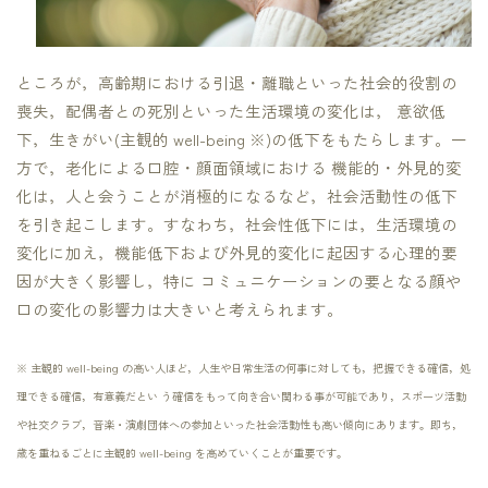
ところが，高齢期における引退・離職といった社会的役割の
喪失，配偶者との死別といった生活環境の変化は， 意欲低
下，生きがい(主観的 well-being ※)の低下をもたらします。一
方で，老化による口腔・顔面領域における 機能的・外見的変
化は，人と会うことが消極的になるなど，社会活動性の低下
を引き起こします。すなわち，社会性低下には，生活環境の
変化に加え，機能低下および外見的変化に起因する心理的要
因が大きく影響し，特に コミュニケーションの要となる顔や
口の変化の影響力は大きいと考えられます。
※ 主観的 well-being の高い人ほど，人生や日常生活の何事に対しても，把握できる確信，処
理できる確信，有意義だとい う確信をもって向き合い関わる事が可能であり，スポーツ活動
や社交クラブ，音楽・演劇団体への参加といった社会活動性も高い傾向にあります。即ち，
歳を重ねるごとに主観的 well-being を高めていくことが重要です。